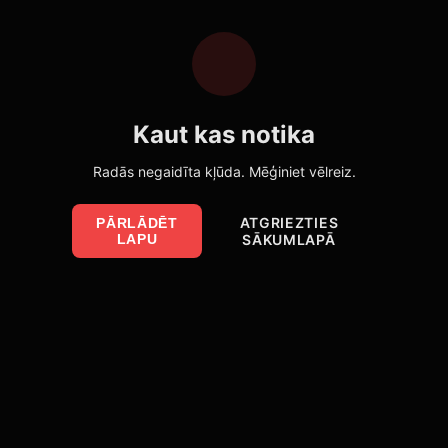
Kaut kas notika
Radās negaidīta kļūda. Mēģiniet vēlreiz.
ATGRIEZTIES
PĀRLĀDĒT
LAPU
SĀKUMLAPĀ