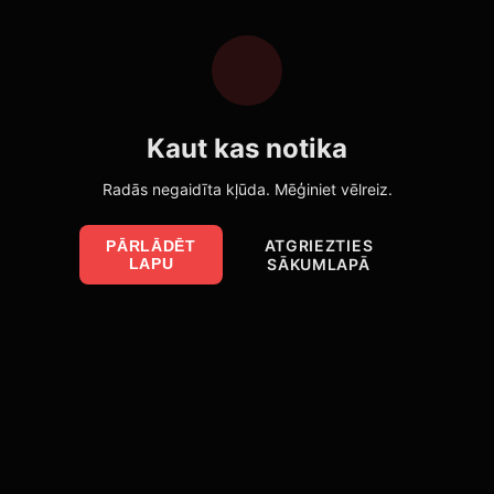
Kaut kas notika
Radās negaidīta kļūda. Mēģiniet vēlreiz.
ATGRIEZTIES
PĀRLĀDĒT
LAPU
SĀKUMLAPĀ