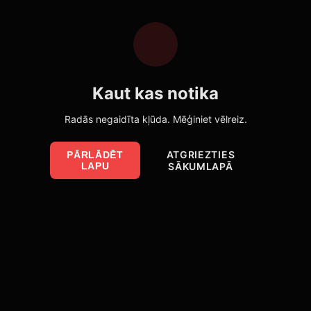
Kaut kas notika
Radās negaidīta kļūda. Mēģiniet vēlreiz.
ATGRIEZTIES
PĀRLĀDĒT
LAPU
SĀKUMLAPĀ