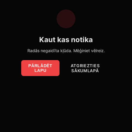
Kaut kas notika
Radās negaidīta kļūda. Mēģiniet vēlreiz.
ATGRIEZTIES
PĀRLĀDĒT
LAPU
SĀKUMLAPĀ