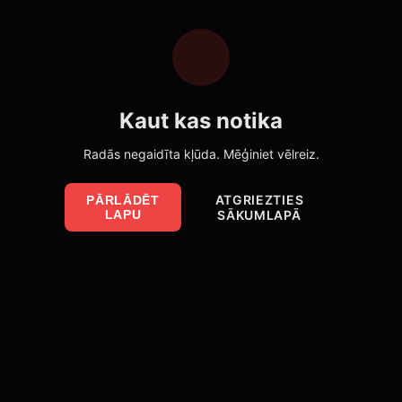
Kaut kas notika
Radās negaidīta kļūda. Mēģiniet vēlreiz.
ATGRIEZTIES
PĀRLĀDĒT
LAPU
SĀKUMLAPĀ