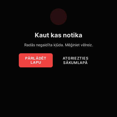
Kaut kas notika
Radās negaidīta kļūda. Mēģiniet vēlreiz.
ATGRIEZTIES
PĀRLĀDĒT
LAPU
SĀKUMLAPĀ