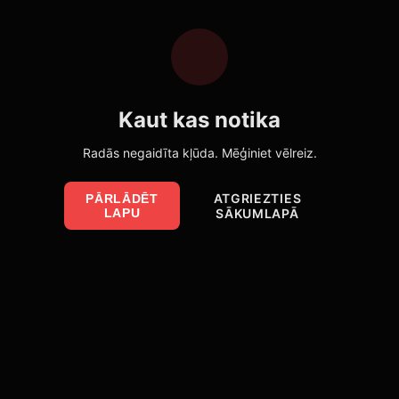
Kaut kas notika
Radās negaidīta kļūda. Mēģiniet vēlreiz.
ATGRIEZTIES
PĀRLĀDĒT
LAPU
SĀKUMLAPĀ