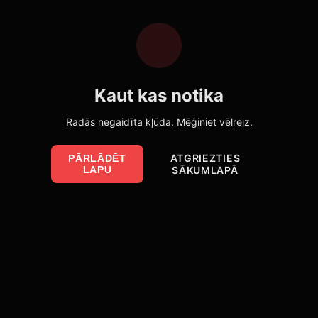
Kaut kas notika
Radās negaidīta kļūda. Mēģiniet vēlreiz.
ATGRIEZTIES
PĀRLĀDĒT
LAPU
SĀKUMLAPĀ