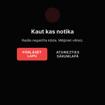
Kaut kas notika
Radās negaidīta kļūda. Mēģiniet vēlreiz.
ATGRIEZTIES
PĀRLĀDĒT
LAPU
SĀKUMLAPĀ