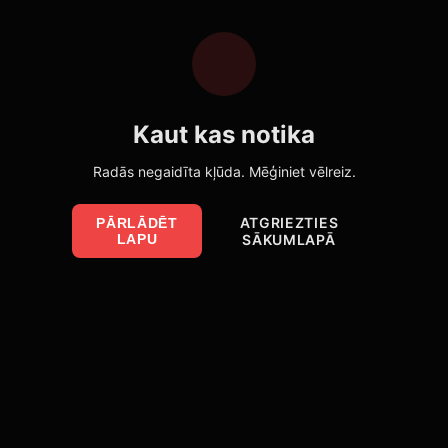
Kaut kas notika
Radās negaidīta kļūda. Mēģiniet vēlreiz.
ATGRIEZTIES
PĀRLĀDĒT
LAPU
SĀKUMLAPĀ