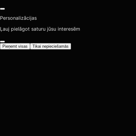
Personalizācijas
Ļauj pielāgot saturu jūsu interesēm
Pieņemt visas
Tikai nepieciešamās