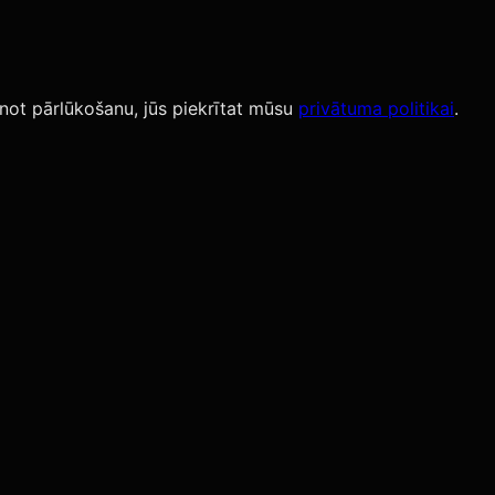
not pārlūkošanu, jūs piekrītat mūsu
privātuma politikai
.