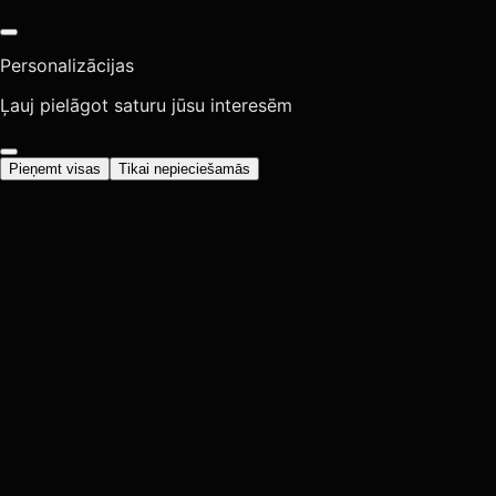
Personalizācijas
Ļauj pielāgot saturu jūsu interesēm
Pieņemt visas
Tikai nepieciešamās