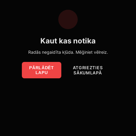
Kaut kas notika
Radās negaidīta kļūda. Mēģiniet vēlreiz.
ATGRIEZTIES
PĀRLĀDĒT
LAPU
SĀKUMLAPĀ