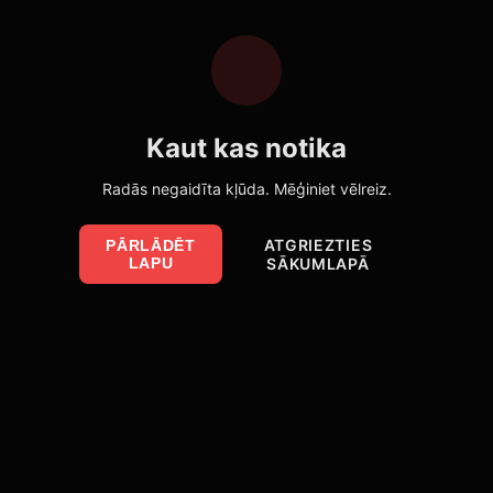
Kaut kas notika
Radās negaidīta kļūda. Mēģiniet vēlreiz.
ATGRIEZTIES
PĀRLĀDĒT
LAPU
SĀKUMLAPĀ