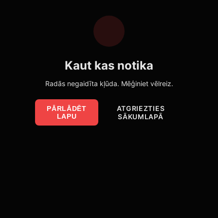
Kaut kas notika
Radās negaidīta kļūda. Mēģiniet vēlreiz.
ATGRIEZTIES
PĀRLĀDĒT
LAPU
SĀKUMLAPĀ