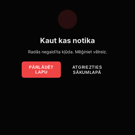
Kaut kas notika
Radās negaidīta kļūda. Mēģiniet vēlreiz.
ATGRIEZTIES
PĀRLĀDĒT
LAPU
SĀKUMLAPĀ