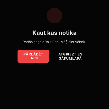
Kaut kas notika
Radās negaidīta kļūda. Mēģiniet vēlreiz.
ATGRIEZTIES
PĀRLĀDĒT
LAPU
SĀKUMLAPĀ