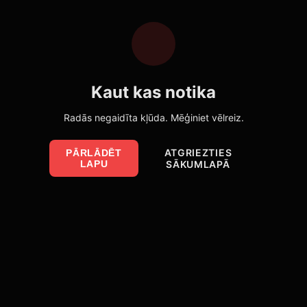
Kaut kas notika
Radās negaidīta kļūda. Mēģiniet vēlreiz.
ATGRIEZTIES
PĀRLĀDĒT
LAPU
SĀKUMLAPĀ