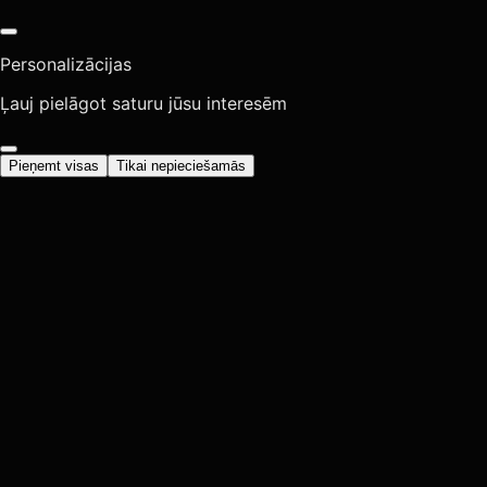
Personalizācijas
Ļauj pielāgot saturu jūsu interesēm
Pieņemt visas
Tikai nepieciešamās