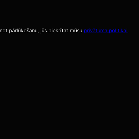
not pārlūkošanu, jūs piekrītat mūsu
privātuma politikai
.