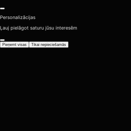
Personalizācijas
Ļauj pielāgot saturu jūsu interesēm
Pieņemt visas
Tikai nepieciešamās