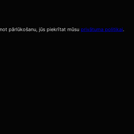
not pārlūkošanu, jūs piekrītat mūsu
privātuma politikai
.