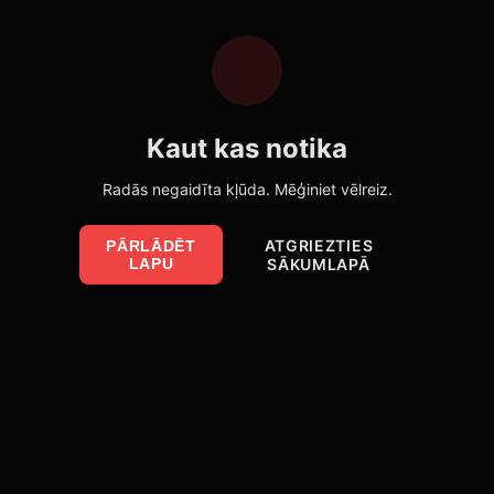
Kaut kas notika
Radās negaidīta kļūda. Mēģiniet vēlreiz.
ATGRIEZTIES
PĀRLĀDĒT
LAPU
SĀKUMLAPĀ