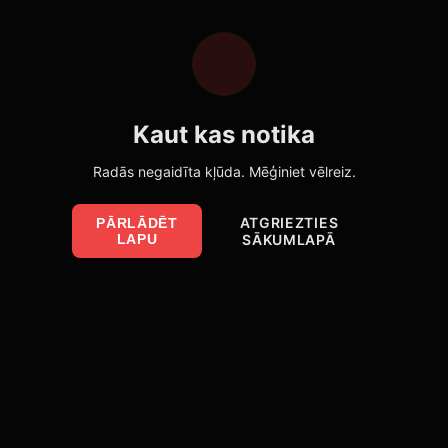
Kaut kas notika
Radās negaidīta kļūda. Mēģiniet vēlreiz.
ATGRIEZTIES
PĀRLĀDĒT
LAPU
SĀKUMLAPĀ