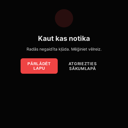
Kaut kas notika
Radās negaidīta kļūda. Mēģiniet vēlreiz.
ATGRIEZTIES
PĀRLĀDĒT
LAPU
SĀKUMLAPĀ