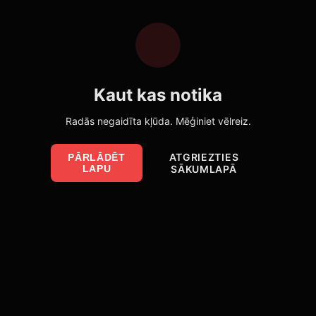
Kaut kas notika
Radās negaidīta kļūda. Mēģiniet vēlreiz.
ATGRIEZTIES
PĀRLĀDĒT
LAPU
SĀKUMLAPĀ