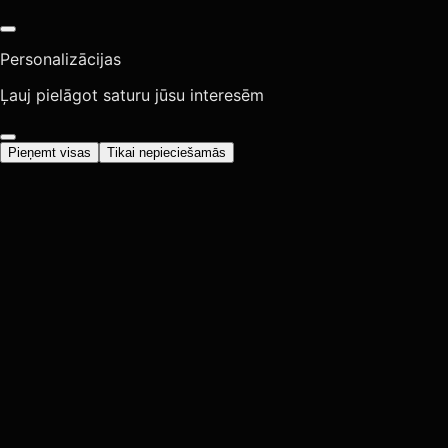
Personalizācijas
Ļauj pielāgot saturu jūsu interesēm
Pieņemt visas
Tikai nepieciešamās