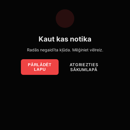
Kaut kas notika
Radās negaidīta kļūda. Mēģiniet vēlreiz.
ATGRIEZTIES
PĀRLĀDĒT
LAPU
SĀKUMLAPĀ