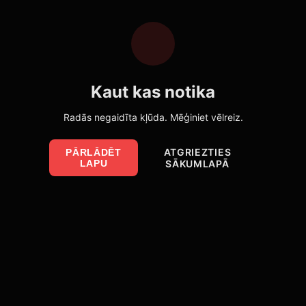
Kaut kas notika
Radās negaidīta kļūda. Mēģiniet vēlreiz.
ATGRIEZTIES
PĀRLĀDĒT
LAPU
SĀKUMLAPĀ