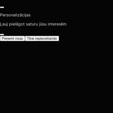
Personalizācijas
Ļauj pielāgot saturu jūsu interesēm
Pieņemt visas
Tikai nepieciešamās