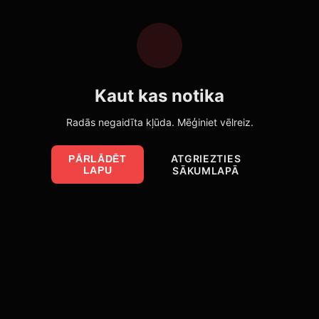
Kaut kas notika
Radās negaidīta kļūda. Mēģiniet vēlreiz.
ATGRIEZTIES
PĀRLĀDĒT
LAPU
SĀKUMLAPĀ